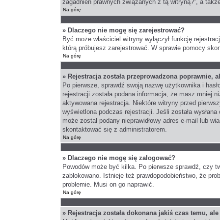
zagadnień prawnych związanych z tą witryną?”, a takż
Na górę
» Dlaczego nie mogę się zarejestrować?
Być może właściciel witryny wyłączył funkcję rejestrac
którą próbujesz zarejestrować. W sprawie pomocy skont
Na górę
» Rejestracja została przeprowadzona poprawnie, a
Po pierwsze, sprawdź swoją nazwę użytkownika i hasło
rejestracji została podana informacja, że masz mniej n
aktywowana rejestracja. Niektóre witryny przed pierws
wyświetlona podczas rejestracji. Jeśli została wysłana
może został podany nieprawidłowy adres e-mail lub wia
skontaktować się z administratorem.
Na górę
» Dlaczego nie mogę się zalogować?
Powodów może być kilka. Po pierwsze sprawdź, czy twoj
zablokowano. Istnieje też prawdopodobieństwo, że probl
problemie. Musi on go naprawić.
Na górę
» Rejestracja została dokonana jakiś czas temu, al