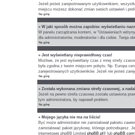
Jeżeli jesteś zarejestrowanym użytkownikiem, wszystk
miejscu możesz dokonać zmian swoich ustawień i prefer
Na górę
» W jaki sposób można zapobiec wyświetlaniu nazw
W panelu zarządzania kontem, w “Ustawieniach witryny
dla administratorów, moderatorów i dla ciebie. Twoja 
Na górę
» Jest wyświetlany nieprawidłowy czas!
Możliwe, że jest wyświetlany czas z innej strefy czasow
była zgodna z twoim miejscem pobytu. Np. Europa cent
zarejestrowanych użytkowników. Jeżeli nie jesteś zare
Na górę
» Została wykonana zmiana strefy czasowej, a nadal
Jeżeli na pewno strefa czasowa została ustawiona praw
tym administratora, by naprawił problem.
Na górę
» Mojego języka nie ma na liście!
Być może administrator nie zainstalował pakietu zawie
zainstalować pakiet językowy, którego potrzebujesz. Je
internetowej phpBB Limited
phpBB.pl
® lub
phpBB.com