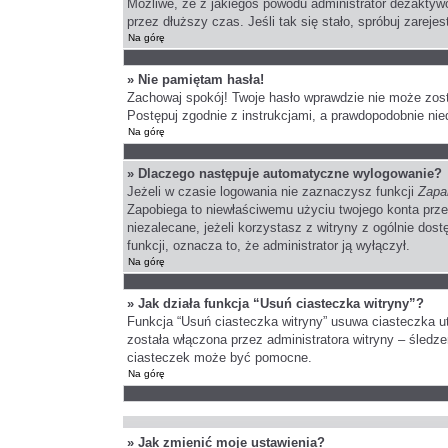
Możliwe, że z jakiegoś powodu administrator dezaktywo
przez dłuższy czas. Jeśli tak się stało, spróbuj zare
Na górę
» Nie pamiętam hasła!
Zachowaj spokój! Twoje hasło wprawdzie nie może zost
Postępuj zgodnie z instrukcjami, a prawdopodobnie ni
Na górę
» Dlaczego następuje automatyczne wylogowanie?
Jeżeli w czasie logowania nie zaznaczysz funkcji
Zapa
Zapobiega to niewłaściwemu użyciu twojego konta pr
niezalecane, jeżeli korzystasz z witryny z ogólnie dost
funkcji, oznacza to, że administrator ją wyłączył.
Na górę
» Jak działa funkcja “Usuń ciasteczka witryny”?
Funkcja “Usuń ciasteczka witryny” usuwa ciasteczka ut
została włączona przez administratora witryny – śled
ciasteczek może być pomocne.
Na górę
» Jak zmienić moje ustawienia?