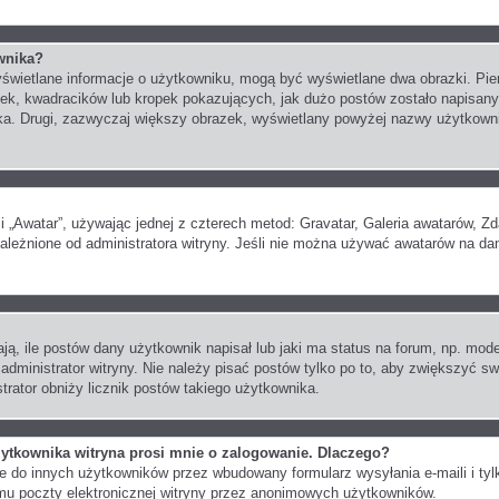
wnika?
wyświetlane informacje o użytkowniku, mogą być wyświetlane dwa obrazki. Pi
ek, kwadracików lub kropek pokazujących, jak dużo postów zostało napisanych
ka. Drugi, zazwyczaj większy obrazek, wyświetlany powyżej nazwy użytkownika
i „Awatar”, używając jednej z czterech metod: Gravatar, Galeria awatarów, Zd
leżnione od administratora witryny. Jeśli nie można używać awatarów na dane
, ile postów dany użytkownik napisał lub jaki ma status na forum, np. mode
administrator witryny. Nie należy pisać postów tylko po to, aby zwiększyć sw
istrator obniży licznik postów takiego użytkownika.
ytkownika witryna prosi mnie o zalogowanie. Dlaczego?
do innych użytkowników przez wbudowany formularz wysyłania e-maili i tylko 
u poczty elektronicznej witryny przez anonimowych użytkowników.