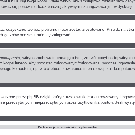
wał lub usunął twoje konto. Wiele witryn, aby zmniejszyć rozmiar bazy danych
jestrować się ponownie i bądź bardziej aktywnym i zaangażowanym w dyskusje
ać odzyskane, ale bez problemu może zostać zresetowane. Przejdź na stronę 
edługo znów będziesz móc się zalogować.
miętaj mnie
, witryna zachowa informację o tym, że twój pobyt na tej witrynie 
zez kogoś innego. Aby pozostać zalogowanym/zalogowaną, podczas logowani
ępnego komputera, np. w bibliotece, kawiarence internetowej, sali komputerowej
worzone przez phpBB dzięki, którym użytkownik jest autoryzowany i logowany 
zenia przeczytanych i nieprzeczytanych przez użytkownika postów. Jeśli wys
Preferencje i ustawienia użytkownika