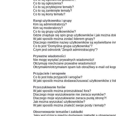
Co to są ogłoszenia?
Co to są przyklejone tematy?
Co to są zamknięte tematy?
Co to są ikony tematu?
Rangi użytkownika i grupy
Kim są administratorzy?
Kim są moderatorzy?
Co to są grupy użytkowników?
Gdzie znajduje się spis grup użytkowników i jak można do
W jaki sposób można zostać liderem grupy?
Dlaczego niektóre nazwy użytkowników są wyświetlane in
Co to jest “Domyślna grupa użytkownika”?
Czym jest odnośnik “Zespół administracyjny”?
Prywatne wiadomości
Nie mogę wysyłać prywatnych wiadomości!
Otrzymuję niechciane prywatne wiadomości!
Otrzymałem/otrzymałam spam lub obraźliwy e-mail od kogoś 
Przyjaciele i wrogowie
Co to jest lista przyjaciół i wrogów?
W jaki sposób można dodawać/usuwać użytkowników z list
Przeszukiwanie forów
W jaki sposób można przeszukiwać fora?
Dlaczego moje wyszukiwanie nie zwraca wyników?
Dlaczego moje wyszukiwanie zwraca pustą stronę?!
Jak można wyszukać użytkowników?
W jaki sposób można znaleźć swoje posty i tematy?
Obserwowanie tematów i zakładki
Jaka jest różnica między dodaniem zakładki a obserwowa