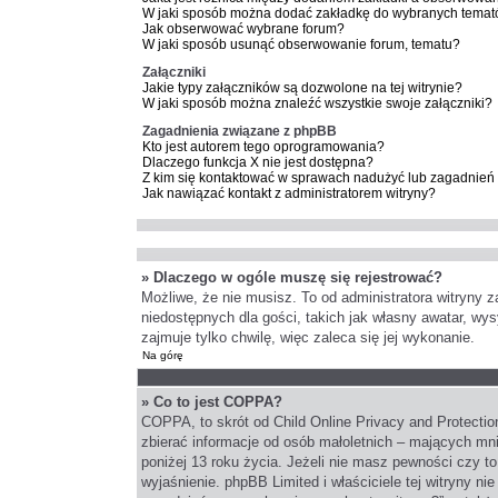
W jaki sposób można dodać zakładkę do wybranych temat
Jak obserwować wybrane forum?
W jaki sposób usunąć obserwowanie forum, tematu?
Załączniki
Jakie typy załączników są dozwolone na tej witrynie?
W jaki sposób można znaleźć wszystkie swoje załączniki?
Zagadnienia związane z phpBB
Kto jest autorem tego oprogramowania?
Dlaczego funkcja X nie jest dostępna?
Z kim się kontaktować w sprawach nadużyć lub zagadnień 
Jak nawiązać kontakt z administratorem witryny?
» Dlaczego w ogóle muszę się rejestrować?
Możliwe, że nie musisz. To od administratora witryny z
niedostępnych dla gości, takich jak własny awatar, wy
zajmuje tylko chwilę, więc zaleca się jej wykonanie.
Na górę
» Co to jest COPPA?
COPPA, to skrót od Child Online Privacy and Protectio
zbierać informacje od osób małoletnich – mających mni
poniżej 13 roku życia. Jeżeli nie masz pewności czy to
wyjaśnienie. phpBB Limited i właściciele tej witryny 