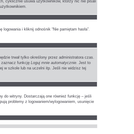
, cyklicznie usuwa użytkowników, którzy nic nie pisali
 użytkownikiem.
logowania i kliknij odnośnik “Nie pamiętam hasła”.
będzie trwał tylko określony przez administratora czas.
a zaznacz funkcję
Loguj mnie automatycznie
. Jest to
 w szkole lub na uczelni itp. Jeśli nie widzisz tej
do witryny. Dostarczają one również funkcję – jeśli
tępują problemy z logowaniem/wylogowaniem, usunięcie