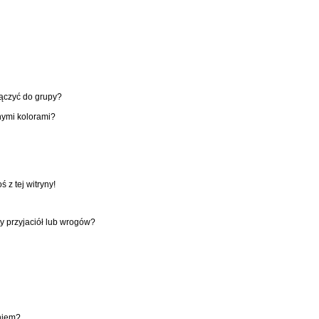
łączyć do grupy?
nymi kolorami?
z tej witryny!
y przyjaciół lub wrogów?
niem?