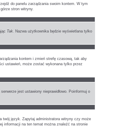
 przejdź do panelu zarządzania swoim kontem. W tym
górze stron witryny.
ając
Tak
. Nazwa użytkownika będzie wyświetlana tylko
u zarządzania kontem i zmień strefę czasową, tak aby
ości ustawień, może zostać wykonana tylko przez
 serwerze jest ustawiony nieprawidłowo. Poinformuj o
a twój język. Zapytaj administratora witryny czy może
cej informacji na ten temat można znaleźć na stronie