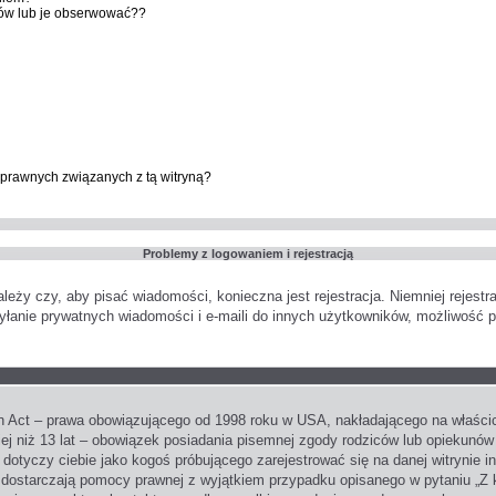
ów lub je obserwować??
prawnych związanych z tą witryną?
Problemy z logowaniem i rejestracją
ależy czy, aby pisać wiadomości, konieczna jest rejestracja. Niemniej rejest
syłanie prywatnych wiadomości i e-maili do innych użytkowników, możliwość p
n Act – prawa obowiązującego od 1998 roku w USA, nakładającego na właścicie
ej niż 13 lat – obowiązek posiadania pisemnej zgody rodziców lub opiekunów
 dotyczy ciebie jako kogoś próbującego zarejestrować się na danej witrynie i
nie dostarczają pomocy prawnej z wyjątkiem przypadku opisanego w pytaniu „