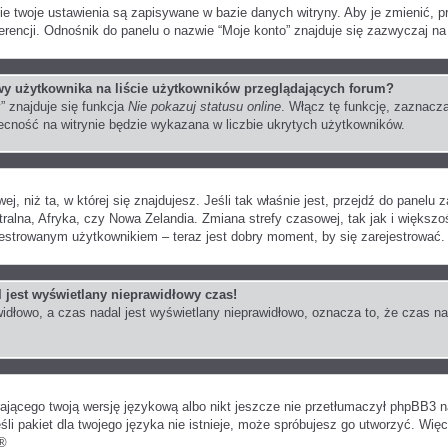
ie twoje ustawienia są zapisywane w bazie danych witryny. Aby je zmienić,
encji. Odnośnik do panelu o nazwie “Moje konto” znajduje się zazwyczaj na 
y użytkownika na liście użytkowników przeglądających forum?
” znajduje się funkcja
Nie pokazuj statusu online
. Włącz tę funkcję, zaznacz
obecność na witrynie będzie wykazana w liczbie ukrytych użytkowników.
ej, niż ta, w której się znajdujesz. Jeśli tak właśnie jest, przejdź do panel
ralna, Afryka, czy Nowa Zelandia. Zmiana strefy czasowej, tak jak i większ
jestrowanym użytkownikiem – teraz jest dobry moment, by się zarejestrować.
 jest wyświetlany nieprawidłowy czas!
idłowo, a czas nadal jest wyświetlany nieprawidłowo, oznacza to, że czas na
rającego twoją wersję językową albo nikt jeszcze nie przetłumaczył phpBB3 n
śli pakiet dla twojego języka nie istnieje, może spróbujesz go utworzyć. Wię
®