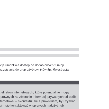
racja umożliwia dostęp do dodatkowych funkcji
rzypisania do grup użytkowników itp. Rejestracja
li stron internetowych, które potencjalnie mogą
 prawnych na zbieranie informacji prywatnych od osób
nternetowej – skontaktuj się z prawnikiem, by uzyskać
Z kim się kontaktować w sprawach nadużyć lub