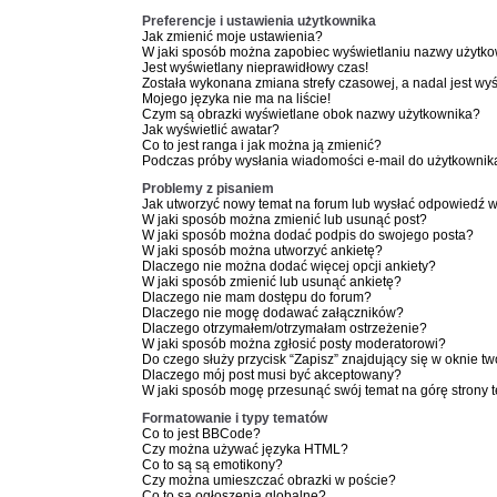
Preferencje i ustawienia użytkownika
Jak zmienić moje ustawienia?
W jaki sposób można zapobiec wyświetlaniu nazwy użytko
Jest wyświetlany nieprawidłowy czas!
Została wykonana zmiana strefy czasowej, a nadal jest wy
Mojego języka nie ma na liście!
Czym są obrazki wyświetlane obok nazwy użytkownika?
Jak wyświetlić awatar?
Co to jest ranga i jak można ją zmienić?
Podczas próby wysłania wiadomości e-mail do użytkownika
Problemy z pisaniem
Jak utworzyć nowy temat na forum lub wysłać odpowiedź 
W jaki sposób można zmienić lub usunąć post?
W jaki sposób można dodać podpis do swojego posta?
W jaki sposób można utworzyć ankietę?
Dlaczego nie można dodać więcej opcji ankiety?
W jaki sposób zmienić lub usunąć ankietę?
Dlaczego nie mam dostępu do forum?
Dlaczego nie mogę dodawać załączników?
Dlaczego otrzymałem/otrzymałam ostrzeżenie?
W jaki sposób można zgłosić posty moderatorowi?
Do czego służy przycisk “Zapisz” znajdujący się w oknie t
Dlaczego mój post musi być akceptowany?
W jaki sposób mogę przesunąć swój temat na górę strony
Formatowanie i typy tematów
Co to jest BBCode?
Czy można używać języka HTML?
Co to są są emotikony?
Czy można umieszczać obrazki w poście?
Co to są ogłoszenia globalne?