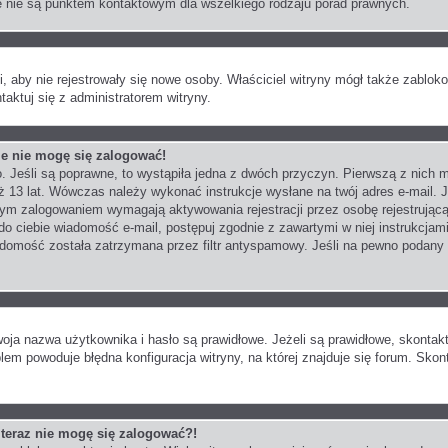
e nie są punktem kontaktowym dla wszelkiego rodzaju porad prawnych.
ji, aby nie rejestrowały się nowe osoby. Właściciel witryny mógł także zablo
aktuj się z administratorem witryny.
le nie mogę się zalogować!
. Jeśli są poprawne, to wystąpiła jedna z dwóch przyczyn. Pierwszą z nic
iż 13 lat. Wówczas należy wykonać instrukcje wysłane na twój adres e-mail. J
zym zalogowaniem wymagają aktywowania rejestracji przez osobę rejestrującą 
 do ciebie wiadomość e-mail, postępuj zgodnie z zawartymi w niej instrukcjami
domość została zatrzymana przez filtr antyspamowy. Jeśli na pewno podany pr
a nazwa użytkownika i hasło są prawidłowe. Jeżeli są prawidłowe, skontaktuj 
em powoduje błędna konfiguracja witryny, na której znajduje się forum. Skon
e teraz nie mogę się zalogować?!