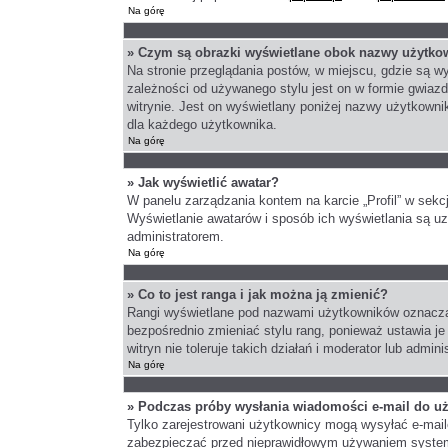
Na górę
» Czym są obrazki wyświetlane obok nazwy użytko
Na stronie przeglądania postów, w miejscu, gdzie są 
zależności od używanego stylu jest on w formie gwiazd
witrynie. Jest on wyświetlany poniżej nazwy użytkowni
dla każdego użytkownika.
Na górę
» Jak wyświetlić awatar?
W panelu zarządzania kontem na karcie „Profil” w sekcj
Wyświetlanie awatarów i sposób ich wyświetlania są uza
administratorem.
Na górę
» Co to jest ranga i jak można ją zmienić?
Rangi wyświetlane pod nazwami użytkowników oznaczają
bezpośrednio zmieniać stylu rang, ponieważ ustawia je 
witryn nie toleruje takich działań i moderator lub admin
Na górę
» Podczas próby wysłania wiadomości e-mail do uż
Tylko zarejestrowani użytkownicy mogą wysyłać e-maile 
zabezpieczać przed nieprawidłowym używaniem system