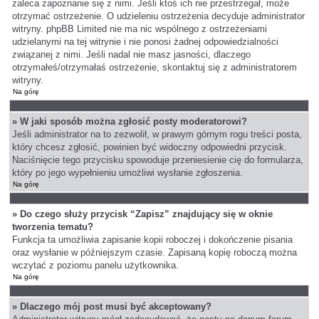
zaleca zapoznanie się z nimi. Jeśli ktoś ich nie przestrzegał, może
otrzymać ostrzeżenie. O udzieleniu ostrzeżenia decyduje administrator
witryny. phpBB Limited nie ma nic wspólnego z ostrzeżeniami
udzielanymi na tej witrynie i nie ponosi żadnej odpowiedzialności
związanej z nimi. Jeśli nadal nie masz jasności, dlaczego
otrzymałeś/otrzymałaś ostrzeżenie, skontaktuj się z administratorem
witryny.
Na górę
» W jaki sposób można zgłosić posty moderatorowi?
Jeśli administrator na to zezwolił, w prawym górnym rogu treści posta,
który chcesz zgłosić, powinien być widoczny odpowiedni przycisk.
Naciśnięcie tego przycisku spowoduje przeniesienie cię do formularza,
który po jego wypełnieniu umożliwi wysłanie zgłoszenia.
Na górę
» Do czego służy przycisk “Zapisz” znajdujący się w oknie
tworzenia tematu?
Funkcja ta umożliwia zapisanie kopii roboczej i dokończenie pisania
oraz wysłanie w późniejszym czasie. Zapisaną kopię roboczą można
wczytać z poziomu panelu użytkownika.
Na górę
» Dlaczego mój post musi być akceptowany?