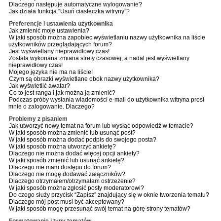
Dlaczego następuje automatyczne wylogowanie?
Jak działa funkcja “Usuń ciasteczka witryny”?
Preferencje i ustawienia użytkownika
Jak zmienić moje ustawienia?
W jaki sposób można zapobiec wyświetlaniu nazwy użytkownika na liście
użytkowników przeglądających forum?
Jest wyświetlany nieprawidłowy czas!
Została wykonana zmiana strefy czasowej, a nadal jest wyświetlany
nieprawidłowy czas!
Mojego języka nie ma na liście!
Czym są obrazki wyświetlane obok nazwy użytkownika?
Jak wyświetlić awatar?
Co to jest ranga i jak można ją zmienić?
Podczas próby wysłania wiadomości e-mail do użytkownika witryna prosi
mnie o zalogowanie. Dlaczego?
Problemy z pisaniem
Jak utworzyć nowy temat na forum lub wysłać odpowiedź w temacie?
W jaki sposób można zmienić lub usunąć post?
W jaki sposób można dodać podpis do swojego posta?
W jaki sposób można utworzyć ankietę?
Dlaczego nie można dodać więcej opcji ankiety?
W jaki sposób zmienić lub usunąć ankietę?
Dlaczego nie mam dostępu do forum?
Dlaczego nie mogę dodawać załączników?
Dlaczego otrzymałem/otrzymałam ostrzeżenie?
W jaki sposób można zgłosić posty moderatorowi?
Do czego służy przycisk “Zapisz” znajdujący się w oknie tworzenia tematu?
Dlaczego mój post musi być akceptowany?
W jaki sposób mogę przesunąć swój temat na górę strony tematów?