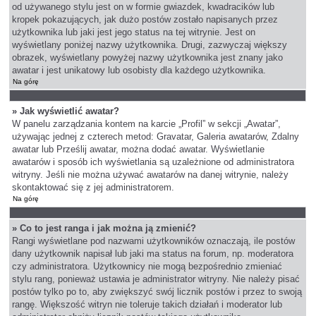
od używanego stylu jest on w formie gwiazdek, kwadracików lub
kropek pokazujących, jak dużo postów zostało napisanych przez
użytkownika lub jaki jest jego status na tej witrynie. Jest on
wyświetlany poniżej nazwy użytkownika. Drugi, zazwyczaj większy
obrazek, wyświetlany powyżej nazwy użytkownika jest znany jako
awatar i jest unikatowy lub osobisty dla każdego użytkownika.
Na górę
» Jak wyświetlić awatar?
W panelu zarządzania kontem na karcie „Profil” w sekcji „Awatar”,
używając jednej z czterech metod: Gravatar, Galeria awatarów, Zdalny
awatar lub Prześlij awatar, można dodać awatar. Wyświetlanie
awatarów i sposób ich wyświetlania są uzależnione od administratora
witryny. Jeśli nie można używać awatarów na danej witrynie, należy
skontaktować się z jej administratorem.
Na górę
» Co to jest ranga i jak można ją zmienić?
Rangi wyświetlane pod nazwami użytkowników oznaczają, ile postów
dany użytkownik napisał lub jaki ma status na forum, np. moderatora
czy administratora. Użytkownicy nie mogą bezpośrednio zmieniać
stylu rang, ponieważ ustawia je administrator witryny. Nie należy pisać
postów tylko po to, aby zwiększyć swój licznik postów i przez to swoją
rangę. Większość witryn nie toleruje takich działań i moderator lub