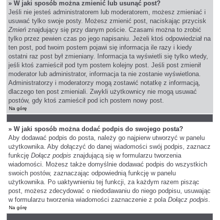
» W jaki sposób można zmienić lub usunąć post?
Jeśli nie jesteś administratorem lub moderatorem, możesz zmieniać i
usuwać tylko swoje posty. Możesz zmienić post, naciskając przycisk
Zmień
znajdujący się przy danym poście. Czasami można to zrobić
tylko przez pewien czas po jego napisaniu. Jeżeli ktoś odpowiedział na
ten post, pod twoim postem pojawi się informacja ile razy i kiedy
ostatni raz post był zmieniany. Informacja ta wyświetli się tylko wtedy,
jeśli ktoś zamieścił pod tym postem kolejny post. Jeśli post zmienił
moderator lub administrator, informacja ta nie zostanie wyświetlona.
Administratorzy i moderatorzy mogą zostawić notatkę z informacją,
dlaczego ten post zmieniali. Zwykli użytkownicy nie mogą usuwać
postów, gdy ktoś zamieścił pod ich postem nowy post.
Na górę
» W jaki sposób można dodać podpis do swojego posta?
Aby dodawać podpis do posta, należy go najpierw utworzyć w panelu
użytkownika. Aby dołączyć do danej wiadomości swój podpis, zaznacz
funkcję
Dołącz podpis
znajdującą się w formularzu tworzenia
wiadomości. Możesz także domyślnie dodawać podpis do wszystkich
swoich postów, zaznaczając odpowiednią funkcję w panelu
użytkownika. Po uaktywnieniu tej funkcji, za każdym razem pisząc
post, możesz zdecydować o niedodawaniu do niego podpisu, usuwając
w formularzu tworzenia wiadomości zaznaczenie z pola
Dołącz podpis
.
Na górę