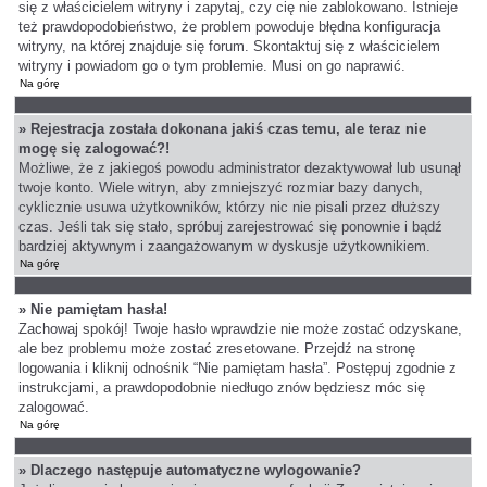
się z właścicielem witryny i zapytaj, czy cię nie zablokowano. Istnieje
też prawdopodobieństwo, że problem powoduje błędna konfiguracja
witryny, na której znajduje się forum. Skontaktuj się z właścicielem
witryny i powiadom go o tym problemie. Musi on go naprawić.
Na górę
» Rejestracja została dokonana jakiś czas temu, ale teraz nie
mogę się zalogować?!
Możliwe, że z jakiegoś powodu administrator dezaktywował lub usunął
twoje konto. Wiele witryn, aby zmniejszyć rozmiar bazy danych,
cyklicznie usuwa użytkowników, którzy nic nie pisali przez dłuższy
czas. Jeśli tak się stało, spróbuj zarejestrować się ponownie i bądź
bardziej aktywnym i zaangażowanym w dyskusje użytkownikiem.
Na górę
» Nie pamiętam hasła!
Zachowaj spokój! Twoje hasło wprawdzie nie może zostać odzyskane,
ale bez problemu może zostać zresetowane. Przejdź na stronę
logowania i kliknij odnośnik “Nie pamiętam hasła”. Postępuj zgodnie z
instrukcjami, a prawdopodobnie niedługo znów będziesz móc się
zalogować.
Na górę
» Dlaczego następuje automatyczne wylogowanie?