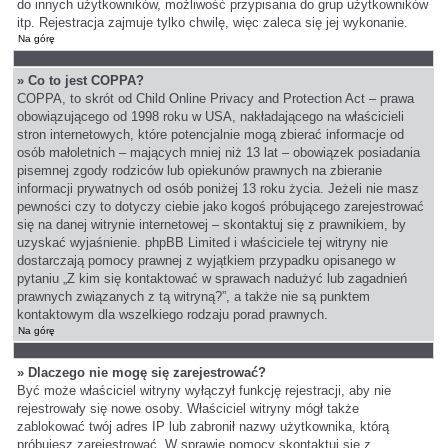
do innych użytkowników, możliwość przypisania do grup użytkowników
itp. Rejestracja zajmuje tylko chwilę, więc zaleca się jej wykonanie.
Na górę
» Co to jest COPPA?
COPPA, to skrót od Child Online Privacy and Protection Act – prawa
obowiązującego od 1998 roku w USA, nakładającego na właścicieli
stron internetowych, które potencjalnie mogą zbierać informacje od
osób małoletnich – mających mniej niż 13 lat – obowiązek posiadania
pisemnej zgody rodziców lub opiekunów prawnych na zbieranie
informacji prywatnych od osób poniżej 13 roku życia. Jeżeli nie masz
pewności czy to dotyczy ciebie jako kogoś próbującego zarejestrować
się na danej witrynie internetowej – skontaktuj się z prawnikiem, by
uzyskać wyjaśnienie. phpBB Limited i właściciele tej witryny nie
dostarczają pomocy prawnej z wyjątkiem przypadku opisanego w
pytaniu „Z kim się kontaktować w sprawach nadużyć lub zagadnień
prawnych związanych z tą witryną?”, a także nie są punktem
kontaktowym dla wszelkiego rodzaju porad prawnych.
Na górę
» Dlaczego nie mogę się zarejestrować?
Być może właściciel witryny wyłączył funkcję rejestracji, aby nie
rejestrowały się nowe osoby. Właściciel witryny mógł także
zablokować twój adres IP lub zabronił nazwy użytkownika, którą
próbujesz zarejestrować. W sprawie pomocy skontaktuj się z