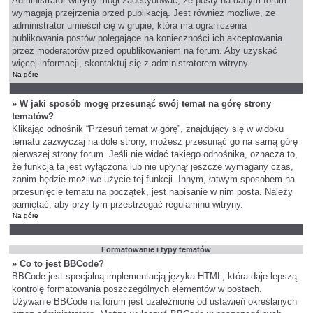
Administrator witryny mógł zadecydować, że posty na danym forum
wymagają przejrzenia przed publikacją. Jest również możliwe, że
administrator umieścił cię w grupie, która ma ograniczenia
publikowania postów polegające na konieczności ich akceptowania
przez moderatorów przed opublikowaniem na forum. Aby uzyskać
więcej informacji, skontaktuj się z administratorem witryny.
Na górę
» W jaki sposób mogę przesunąć swój temat na górę strony
tematów?
Klikając odnośnik “Przesuń temat w górę”, znajdujący się w widoku
tematu zazwyczaj na dole strony, możesz przesunąć go na samą górę
pierwszej strony forum. Jeśli nie widać takiego odnośnika, oznacza to,
że funkcja ta jest wyłączona lub nie upłynął jeszcze wymagany czas,
zanim będzie możliwe użycie tej funkcji. Innym, łatwym sposobem na
przesunięcie tematu na początek, jest napisanie w nim posta. Należy
pamiętać, aby przy tym przestrzegać regulaminu witryny.
Na górę
Formatowanie i typy tematów
» Co to jest BBCode?
BBCode jest specjalną implementacją języka HTML, która daje lepszą
kontrolę formatowania poszczególnych elementów w postach.
Używanie BBCode na forum jest uzależnione od ustawień określanych