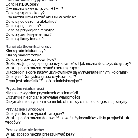
Formatowanie i typy tematów
Co to jest BBCode?
Czy można używać języka HTML?
Co to są są emotikony?
Czy można umieszczać obrazki w poście?
Co to są ogłoszenia globalne?
Co to są ogłoszenia?
Co to są przyklejone tematy?
Co to są zamknięte tematy?
Co to są ikony tematu?
Rangi użytkownika i grupy
Kim są administratorzy?
Kim są moderatorzy?
Co to są grupy użytkowników?
Gdzie znajduje się spis grup użytkowników i jak można dołączyć do grupy?
W jaki sposób można zostać liderem grupy?
Dlaczego niektóre nazwy użytkowników są wyświetlane innymi kolorami?
Co to jest “Domyślna grupa użytkownika”?
Czym jest odnośnik “Zespół administracyjny”?
Prywatne wiadomości
Nie mogę wysyłać prywatnych wiadomości!
Otrzymuję niechciane prywatne wiadomości!
Otrzymałem/otrzymałam spam lub obraźliwy e-mail od kogoś z tej witryny!
Przyjaciele i wrogowie
Co to jest lista przyjaciół i wrogów?
W jaki sposób można dodawać/usuwać użytkowników z listy przyjaciół lub
wrogów?
Przeszukiwanie forów
W jaki sposób można przeszukiwać fora?