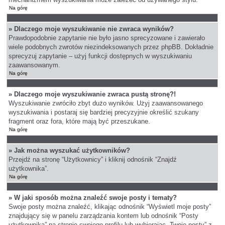
Na górę
» Dlaczego moje wyszukiwanie nie zwraca wyników?
Prawdopodobnie zapytanie nie było jasno sprecyzowane i zawierało
wiele podobnych zwrotów niezindeksowanych przez phpBB. Dokładnie
sprecyzuj zapytanie – użyj funkcji dostępnych w wyszukiwaniu
zaawansowanym.
Na górę
» Dlaczego moje wyszukiwanie zwraca pustą stronę?!
Wyszukiwanie zwróciło zbyt dużo wyników. Użyj zaawansowanego
wyszukiwania i postaraj się bardziej precyzyjnie określić szukany
fragment oraz fora, które mają być przeszukane.
Na górę
» Jak można wyszukać użytkowników?
Przejdź na stronę “Użytkownicy” i kliknij odnośnik “Znajdź
użytkownika”.
Na górę
» W jaki sposób można znaleźć swoje posty i tematy?
Swoje posty można znaleźć, klikając odnośnik “Wyświetl moje posty”
znajdujący się w panelu zarządzania kontem lub odnośnik “Posty
użytkownika” na stronie swojego profilu lub wybierając „Twoje posty” z