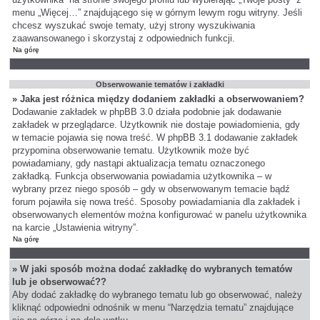
menu „Więcej…” znajdującego się w górnym lewym rogu witryny. Jeśli
chcesz wyszukać swoje tematy, użyj strony wyszukiwania
zaawansowanego i skorzystaj z odpowiednich funkcji.
Na górę
Obserwowanie tematów i zakładki
» Jaka jest różnica między dodaniem zakładki a obserwowaniem?
Dodawanie zakładek w phpBB 3.0 działa podobnie jak dodawanie
zakładek w przeglądarce. Użytkownik nie dostaje powiadomienia, gdy
w temacie pojawia się nowa treść. W phpBB 3.1 dodawanie zakładek
przypomina obserwowanie tematu. Użytkownik może być
powiadamiany, gdy nastąpi aktualizacja tematu oznaczonego
zakładką. Funkcja obserwowania powiadamia użytkownika – w
wybrany przez niego sposób – gdy w obserwowanym temacie bądź
forum pojawiła się nowa treść. Sposoby powiadamiania dla zakładek i
obserwowanych elementów można konfigurować w panelu użytkownika
na karcie „Ustawienia witryny”.
Na górę
» W jaki sposób można dodać zakładkę do wybranych tematów
lub je obserwować??
Aby dodać zakładkę do wybranego tematu lub go obserwować, należy
kliknąć odpowiedni odnośnik w menu “Narzędzia tematu” znajdujące