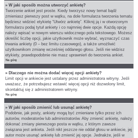
» W jaki sposób można utworzyć ankietę?
Tworzenie ankiet jest proste. Kiedy tworzysz nowy temat bądź
zmieniasz pierwszy post w wątku, na dole formularza tworzenia tematu
będziesz widzieć etykietę “Utwórz ankietę”. Kliknij ją i w otworzonym
formularzu podaj tytuł ankiety i co najmniej dwie opcje. Każdą opcję
należy wpisać w nowym wierszu widocznego pola tekstowego. Możesz
określić liczbę opcji, jakie użytkownik może wybrać, wyznaczyć czas
trwania ankiety (0 – bez limitu czasowego), a także umożliwić
użytkownikom zmianę wcześniej oddanego głosu. Jeśli nie widzisz
etykiety, prawdopodobnie nie masz uprawnień do tworzenia ankiet.
Na górę
» Dlaczego nie można dodać więcej opcji ankiety?
Limit opcji w ankiecie jest ustalany przez administratora witryny. Jeśli
uważasz, że potrzebujesz wstawić więcej opcji niż dozwolony limit,
skontaktuj się z administratorem witryny.
Na górę
» W jaki sposób zmienić lub usunąć ankietę?
Podobnie, jak posty, ankiety mogą być zmieniane tylko przez ich
autorów, moderatorów lub administratorów. Aby zmienić ankietę, należy
dokonać zmiany pierwszego posta w wątku, z którym zawsze
związana jest ankieta. Jeśli nikt jeszcze nie oddał głosu w ankiecie, jej
autor może usunąć ankietę lub zmienić jej opcje. Jednakże, jeśli w