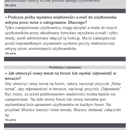
administrator obniży licznik postów takiego użytkownika.
Na górę
» Podczas próby wysłania wiadomości e-mail do użytkownika
witryna prosi mnie o zalogowanie. Dlaczego?
Tylko zarejestrowani użytkownicy mogą wysyłać e-maile do innych
użytkowników przez wbudowany formularz wysyłania e-maili i tylko
wtedy, jeżeli administrator włączył tę funkcję. Ma to zabezpieczać
przed nieprawidłowym używaniem systemu poczty elektronicznej
witryny przez anonimowych użytkowników.
Na górę
Problemy z pisaniem
» Jak utworzyć nowy temat na forum lub wysłać odpowiedź w
temacie?
Aby utworzyć nowy temat na forum, należy nacisnąć przycisk „Nowy
temat”, aby odpowiedzieć w temacie, nacisnąć przycisk „Odpowiedz”.
Być może, że przed publikowaniem wiadomości trzeba będzie się
zarejestrować. Na dole strony forum lub strony tematów jest
wyświetlana lista uprawnień użytkownika na każdym forum. Na
przykład: Możesz tworzyć nowe tematy, Możesz dodawać załączniki
itp.
Na górę