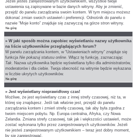
Jeżeli jesteś zarejestrowanym użytkownikiem, wszystkie twoje
ustawienia są zapisywane w bazie danych witryny. Aby je zmienić,
przejdź do panelu zarządzania swoim kontem. W tym miejscu możesz
dokonać zmian swoich ustawień i preferencji. Odnośnik do panelu o
nazwie “Moje konto” znajduje się zazwyczaj na górze stron witryny.
Na górę
» W jaki sposób można zapobiec wyświetlaniu nazwy użytkownika
na liście użytkowników przeglądających forum?
W panelu zarządzania kontem, w “Ustawieniach witryny” znajduje się
funkcja
Nie pokazuj statusu online
. Włącz tę funkcję, zaznaczając
Tak
. Nazwa użytkownika będzie wyświetlana tylko dla administratorów,
moderatorów i dla ciebie. Twoja obecność na witrynie będzie wykazana
w liczbie ukrytych użytkowników.
Na górę
» Jest wyświetlany nieprawidłowy czas!
Możliwe, że jest wyświetlany czas z innej strefy czasowej, niż ta, w
której się znajdujesz. Jeśli tak właśnie jest, przejdź do panelu
zarządzania kontem i zmień strefę czasową, tak aby była zgodna z
twoim miejscem pobytu. Np. Europa centralna, Afryka, czy Nowa
Zelandia. Zmiana strefy czasowej, tak jak i większości ustawień, może
zostać wykonana tylko przez zarejestrowanych użytkowników. Jeżeli
nie jesteś zarejestrowanym użytkownikiem – teraz jest dobry moment,
by się zarejestrować.