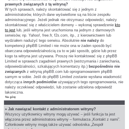
prawnych związanych z tą witryną?
W tych sprawach, należy skontaktować się z jednym z
administratorów, których dane wyświetlone są na liście zespołu
administracyjnego. Jeżeli jednak nie otrzymasz odpowiedzi, należy
skontaktować się z właścicielem domeny – wykonaj sprawdzenie
kto
to jest
lub, jeśli witryna jest uruchomiona na jednym z darmowych
serwisów, np. Yahoo!, free.fr, f2s.com, itp., z kierownictwem lub
wydziałem nadużyć tego serwisu. Absolutnie
nie należy
do
kompetencji phpBB Limited i nie może ona w żaden sposób być
obarczana odpowiedzialnością za to w jaki sposób, gdzie lub przez
kogo ta witryna jest używana. Proszę nie kontaktować się z phpBB
Limited w sprawach zagadnień prawnych (wstrzymania i zaniechania,
odpowiedzialności, szkalujących komentarzy itp.)
bezpośrednio nie
związanych
z witryną phpBB.com lub oprogramowaniem phpBB
samym w sobie. Jeśli do phpBB Limited zostanie wysłana wiadomość
dotycząca
innych podmiotów
używających tego oprogramowania, nie
należy oczekiwać odpowiedzi, lub zostanie udzielona odpowiedź
lakoniczna.
Na górę
» Jak nawiązać kontakt z administratorem witryny?
Wszyscy użytkownicy witryny mogą używać – jeśli funkcja ta jest
włączona przez administratora witryny – formularza „Kontakt z nami”.
Członkowie witryny mogą także używać odnośnika „Zespół