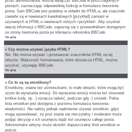
przez administratora. Można wyłączyć BBCode w poszczególnych
postach, zaznaczając odpowiednią funkcję w formularzu tworzenia
posta. Sam BBCode jest podobny w składni do HTML-a, ale znaczniki
zawarte są w nawiasach kwadratowych [przykład] zamiast w
używanych w HTML-u nawiasach ostrych <przykład>. Aby uzyskać
więcej informacji o BBCode, zapoznaj się z przewodnikiem dostępnym
ze strony tworzenia posta po kliknięciu odnośnika
BBCode
.
Na górę
» Czy można używać języka HTML?
Nie. Nie można używać i przetwarzać znaczników HTML na tej
witrynie. Większość formatowania, które dostarcza HTML, można
uzyskać, używając BBCode.
Na górę
» Co to są są emotikony?
Emotikony, zwane też uśmieszkami, to małe obrazki, które mogą być
użyte do wyrażania emocji. Do wyrażania emocji można też stosować
krótkie kody, np. :) oznacza radość, podczas gdy :( smutek. Pełna
lista emotikon jest dostępna z poziomu formularza tworzenia
wiadomości. Nie należy jednak nadmiernie używać emotikon, gdyż
mogą spowodować, że post stanie się nieczytelny i moderator może
podjąć decyzję o ich usunięciu bądź też usunięciu całego posta.
Administrator witryny może określić dopuszczalny limit emotikon w
poście.