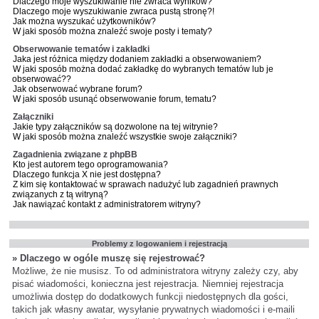
Dlaczego moje wyszukiwanie nie zwraca wyników?
Dlaczego moje wyszukiwanie zwraca pustą stronę?!
Jak można wyszukać użytkowników?
W jaki sposób można znaleźć swoje posty i tematy?
Obserwowanie tematów i zakładki
Jaka jest różnica między dodaniem zakładki a obserwowaniem?
W jaki sposób można dodać zakładkę do wybranych tematów lub je
obserwować??
Jak obserwować wybrane forum?
W jaki sposób usunąć obserwowanie forum, tematu?
Załączniki
Jakie typy załączników są dozwolone na tej witrynie?
W jaki sposób można znaleźć wszystkie swoje załączniki?
Zagadnienia związane z phpBB
Kto jest autorem tego oprogramowania?
Dlaczego funkcja X nie jest dostępna?
Z kim się kontaktować w sprawach nadużyć lub zagadnień prawnych
związanych z tą witryną?
Jak nawiązać kontakt z administratorem witryny?
Problemy z logowaniem i rejestracją
» Dlaczego w ogóle muszę się rejestrować?
Możliwe, że nie musisz. To od administratora witryny zależy czy, aby
pisać wiadomości, konieczna jest rejestracja. Niemniej rejestracja
umożliwia dostęp do dodatkowych funkcji niedostępnych dla gości,
takich jak własny awatar, wysyłanie prywatnych wiadomości i e-maili