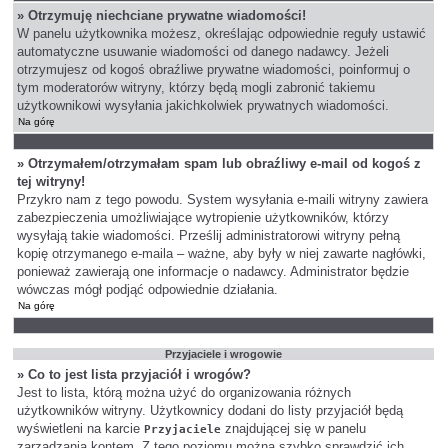
» Otrzymuję niechciane prywatne wiadomości!
W panelu użytkownika możesz, określając odpowiednie reguły ustawić
automatyczne usuwanie wiadomości od danego nadawcy. Jeżeli
otrzymujesz od kogoś obraźliwe prywatne wiadomości, poinformuj o
tym moderatorów witryny, którzy będą mogli zabronić takiemu
użytkownikowi wysyłania jakichkolwiek prywatnych wiadomości.
Na górę
» Otrzymałem/otrzymałam spam lub obraźliwy e-mail od kogoś z
tej witryny!
Przykro nam z tego powodu. System wysyłania e-maili witryny zawiera
zabezpieczenia umożliwiające wytropienie użytkowników, którzy
wysyłają takie wiadomości. Prześlij administratorowi witryny pełną
kopię otrzymanego e-maila – ważne, aby były w niej zawarte nagłówki,
ponieważ zawierają one informacje o nadawcy. Administrator będzie
wówczas mógł podjąć odpowiednie działania.
Na górę
Przyjaciele i wrogowie
» Co to jest lista przyjaciół i wrogów?
Jest to lista, którą można użyć do organizowania różnych
użytkowników witryny. Użytkownicy dodani do listy przyjaciół będą
wyświetleni na karcie
znajdującej się w panelu
Przyjaciele
zarządzania kontem. Z tego poziomu można szybko sprawdzić ich