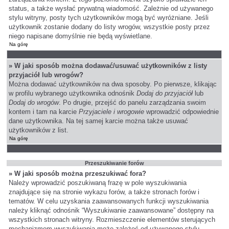
status, a także wysłać prywatną wiadomość. Zależnie od używanego
stylu witryny, posty tych użytkowników mogą być wyróżniane. Jeśli
użytkownik zostanie dodany do listy wrogów, wszystkie posty przez
niego napisane domyślnie nie będą wyświetlane.
Na górę
» W jaki sposób można dodawać/usuwać użytkowników z listy
przyjaciół lub wrogów?
Można dodawać użytkowników na dwa sposoby. Po pierwsze, klikając
w profilu wybranego użytkownika odnośnik
Dodaj do przyjaciół
lub
Dodaj do wrogów
. Po drugie, przejść do panelu zarządzania swoim
kontem i tam na karcie
Przyjaciele i wrogowie
wprowadzić odpowiednie
dane użytkownika. Na tej samej karcie można także usuwać
użytkowników z list.
Na górę
Przeszukiwanie forów
» W jaki sposób można przeszukiwać fora?
Należy wprowadzić poszukiwaną frazę w pole wyszukiwania
znajdujące się na stronie wykazu forów, a także stronach forów i
tematów. W celu uzyskania zaawansowanych funkcji wyszukiwania
należy kliknąć odnośnik “Wyszukiwanie zaawansowane” dostępny na
wszystkich stronach witryny. Rozmieszczenie elementów sterujących
mechanizmem wyszukiwania może zależeć od używanego stylu.