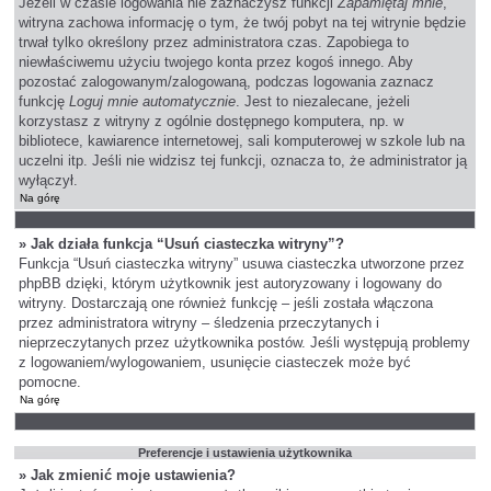
Jeżeli w czasie logowania nie zaznaczysz funkcji
Zapamiętaj mnie
,
witryna zachowa informację o tym, że twój pobyt na tej witrynie będzie
trwał tylko określony przez administratora czas. Zapobiega to
niewłaściwemu użyciu twojego konta przez kogoś innego. Aby
pozostać zalogowanym/zalogowaną, podczas logowania zaznacz
funkcję
Loguj mnie automatycznie
. Jest to niezalecane, jeżeli
korzystasz z witryny z ogólnie dostępnego komputera, np. w
bibliotece, kawiarence internetowej, sali komputerowej w szkole lub na
uczelni itp. Jeśli nie widzisz tej funkcji, oznacza to, że administrator ją
wyłączył.
Na górę
» Jak działa funkcja “Usuń ciasteczka witryny”?
Funkcja “Usuń ciasteczka witryny” usuwa ciasteczka utworzone przez
phpBB dzięki, którym użytkownik jest autoryzowany i logowany do
witryny. Dostarczają one również funkcję – jeśli została włączona
przez administratora witryny – śledzenia przeczytanych i
nieprzeczytanych przez użytkownika postów. Jeśli występują problemy
z logowaniem/wylogowaniem, usunięcie ciasteczek może być
pomocne.
Na górę
Preferencje i ustawienia użytkownika
» Jak zmienić moje ustawienia?