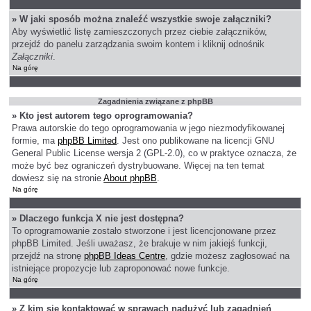
» W jaki sposób można znaleźć wszystkie swoje załączniki?
Aby wyświetlić listę zamieszczonych przez ciebie załączników,
przejdź do panelu zarządzania swoim kontem i kliknij odnośnik
Załączniki
.
Na górę
Zagadnienia związane z phpBB
» Kto jest autorem tego oprogramowania?
Prawa autorskie do tego oprogramowania w jego niezmodyfikowanej
formie, ma
phpBB Limited
. Jest ono publikowane na licencji GNU
General Public License wersja 2 (GPL-2.0), co w praktyce oznacza, że
może być bez ograniczeń dystrybuowane. Więcej na ten temat
dowiesz się na stronie
About phpBB
.
Na górę
» Dlaczego funkcja X nie jest dostępna?
To oprogramowanie zostało stworzone i jest licencjonowane przez
phpBB Limited. Jeśli uważasz, że brakuje w nim jakiejś funkcji,
przejdź na stronę
phpBB Ideas Centre
, gdzie możesz zagłosować na
istniejące propozycje lub zaproponować nowe funkcje.
Na górę
» Z kim się kontaktować w sprawach nadużyć lub zagadnień