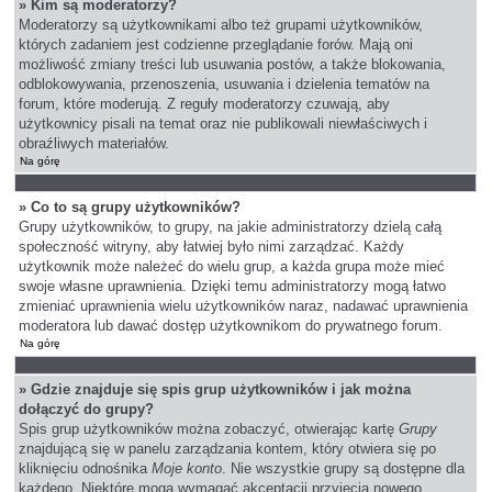
» Kim są moderatorzy?
Moderatorzy są użytkownikami albo też grupami użytkowników,
których zadaniem jest codzienne przeglądanie forów. Mają oni
możliwość zmiany treści lub usuwania postów, a także blokowania,
odblokowywania, przenoszenia, usuwania i dzielenia tematów na
forum, które moderują. Z reguły moderatorzy czuwają, aby
użytkownicy pisali na temat oraz nie publikowali niewłaściwych i
obraźliwych materiałów.
Na górę
» Co to są grupy użytkowników?
Grupy użytkowników, to grupy, na jakie administratorzy dzielą całą
społeczność witryny, aby łatwiej było nimi zarządzać. Każdy
użytkownik może należeć do wielu grup, a każda grupa może mieć
swoje własne uprawnienia. Dzięki temu administratorzy mogą łatwo
zmieniać uprawnienia wielu użytkowników naraz, nadawać uprawnienia
moderatora lub dawać dostęp użytkownikom do prywatnego forum.
Na górę
» Gdzie znajduje się spis grup użytkowników i jak można
dołączyć do grupy?
Spis grup użytkowników można zobaczyć, otwierając kartę
Grupy
znajdującą się w panelu zarządzania kontem, który otwiera się po
kliknięciu odnośnika
Moje konto
. Nie wszystkie grupy są dostępne dla
każdego. Niektóre mogą wymagać akceptacji przyjęcia nowego